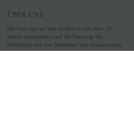
ÜBER UNS
Die Hair Spa on Sea GmbH ist seit über 10
Jahren spezialisiert auf die Planung, die
Errichtung und das Betreiben von Friseursalons
sowie SPA- und Wellnessanlagen auf
Kreuzfahrtschiffen.
Als trendorientiertes Unternehmen greifen wir
auf ein hohes Maß an langjähriger und
kompetenter Erfahrung im Markt zurück.
KONTAKTIEREN SIE UNS